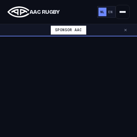
AAC RUGBY
NL
EN
SPONSOR AAC
✕