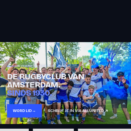
AMSTERDAMSE ATLETIEK CLUB · RUGBY
DE RUGBYCLUB VAN
AMSTERDAM.
SINDS 1930.
WORD LID
→
SCHRIJF JE IN VIA ALLUNITED